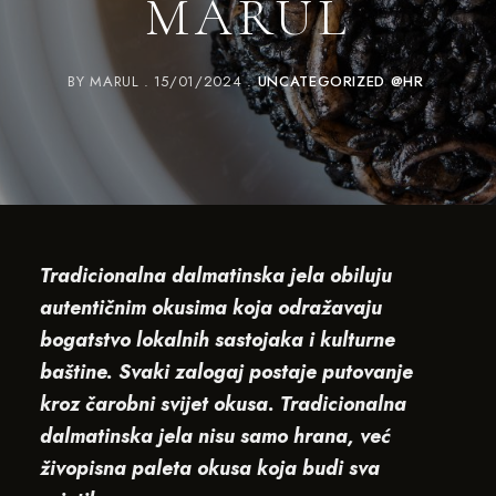
MARUL
BY
MARUL
15/01/2024
UNCATEGORIZED @HR
Tradicionalna dalmatinska jela obiluju
autentičnim okusima koja odražavaju
bogatstvo lokalnih sastojaka i kulturne
baštine. Svaki zalogaj postaje putovanje
kroz čarobni svijet okusa. Tradicionalna
dalmatinska jela nisu samo hrana, već
živopisna paleta okusa koja budi sva