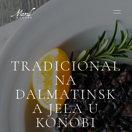
TRADICIONAL
NA
DALMATINSK
A JELA U
KONOBI